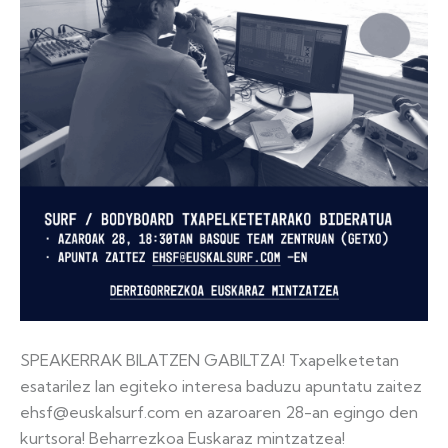
SPEAKERRAK BILATZEN GABILTZA! Txapelketetan
esatarilez lan egiteko interesa baduzu apuntatu zaitez
ehsf@euskalsurf.com en azaroaren 28-an egingo den
kurtsora! Beharrezkoa Euskaraz mintzatzea!