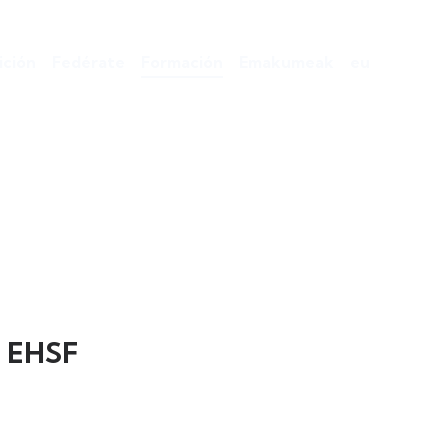
ción
Fedérate
Formación
Emakumeak
eu
a EHSF