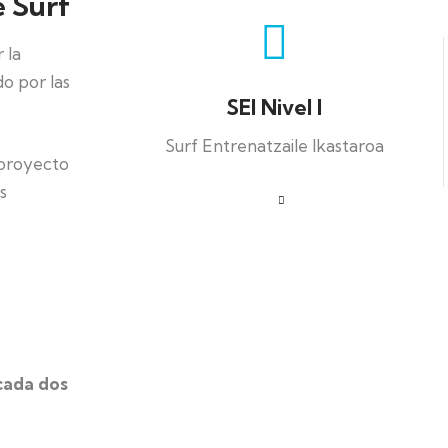
e Surf
 la
o por las
SEI Nivel I
Surf Entrenatzaile Ikastaroa
 proyecto
s
 cada dos