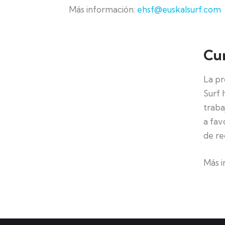
Más información:
ehsf@euskalsurf.com
Cur
La pr
Surf 
traba
a fav
de re
Más i