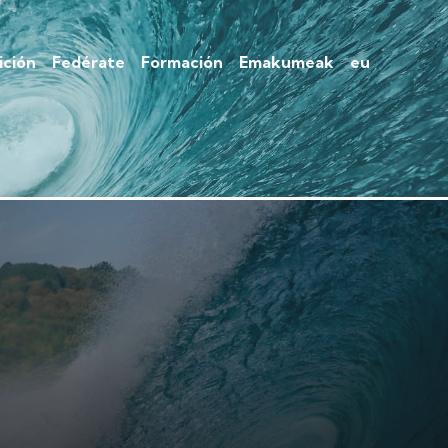
ción
Fedérate
Formación
Emakumeak
eu