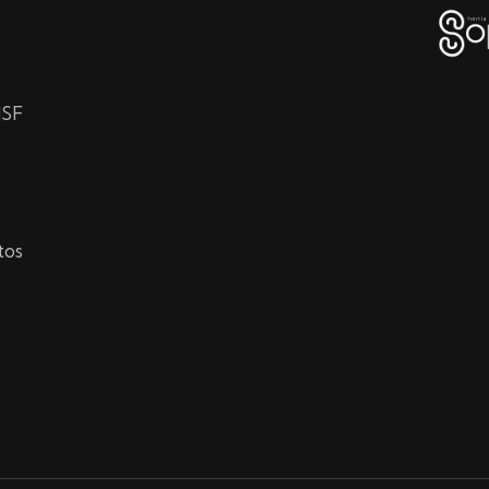
HSF
tos