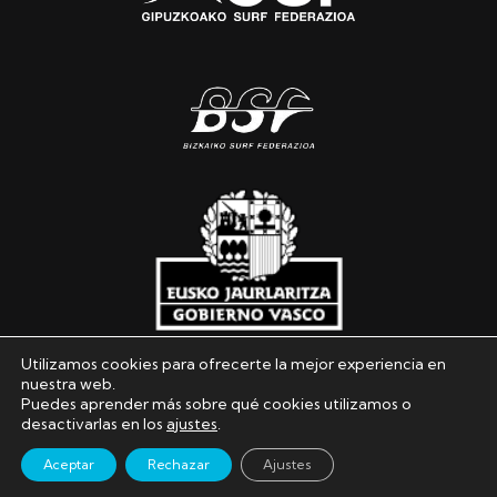
Utilizamos cookies para ofrecerte la mejor experiencia en
nuestra web.
Puedes aprender más sobre qué cookies utilizamos o
Euskal Herriko Surf Federazioa © 2026. Todos los
desactivarlas en los
ajustes
.
derechos reservados
Aceptar
Rechazar
Ajustes
Política de privacidad
|
Política de cookies
|
Aviso legal