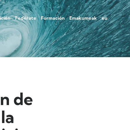
ción
Fedérate
Formación
Emakumeak
eu
n de
la