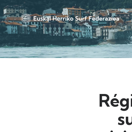
Rég
s