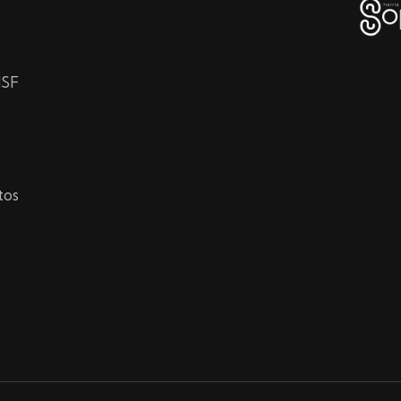
HSF
tos