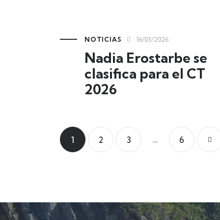
NOTICIAS
16/03/2026
Nadia Erostarbe se
clasifica para el CT
2026
…
1
2
3
>
6