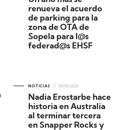
renueva el acuerdo
de parking para la
zona de OTA de
Sopela para l@s
federad@s EHSF
NOTICIAS
05/05/2026
a
Nadia Erostarbe hace
historia en Australia
al terminar tercera
en Snapper Rocks y