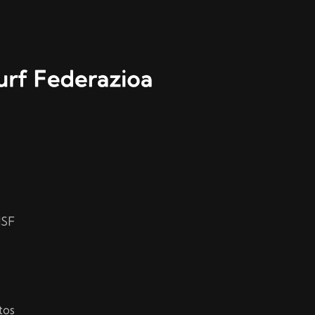
HSF
tos