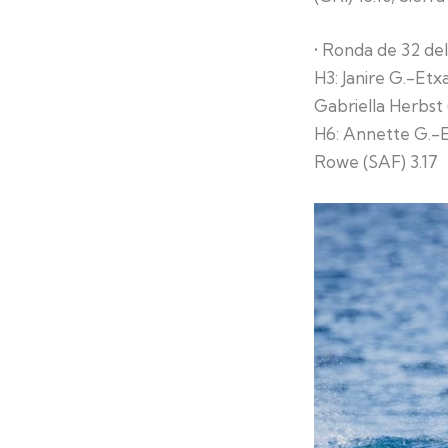
•⁠ ⁠Ronda de 32 d
H3: Janire G.-Etx
Gabriella Herbst 
H6: Annette G.-Et
Rowe (SAF) 3.17