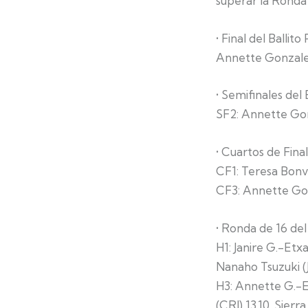
superar la Ronda
•⁠ ⁠Final del Ball
Annette Gonzalez
•⁠ ⁠Semifinales d
SF2: Annette Gon
•⁠ ⁠Cuartos de Fi
CF1: Teresa Bonv
CF3: Annette Gon
•⁠ ⁠Ronda de 16 d
H1: Janire G.-Etx
Nanaho Tsuzuki (
H3: Annette G.-E
(CRI) 13.10, Sierr