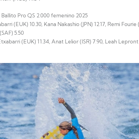
el Ballito Pro QS 2.000 femenino 2025
abarri (EUK) 10.30, Kana Nakashio (JPN) 12.17, Remi Fourie 
(SAF) 5.50
xabarri (EUK) 11.34, Anat Lelior (ISR) 7.90, Leah Lepront