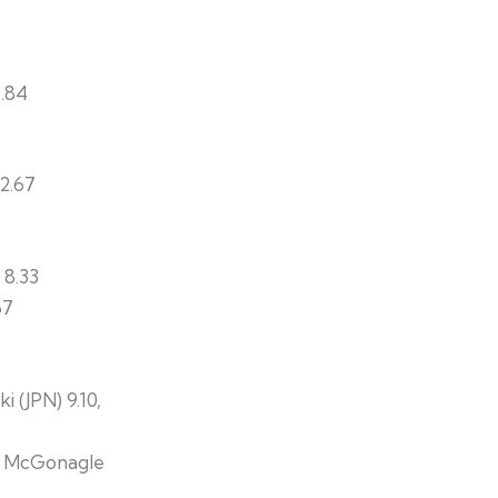
.84
2.67
 8.33
67
i (JPN) 9.10,
ni McGonagle