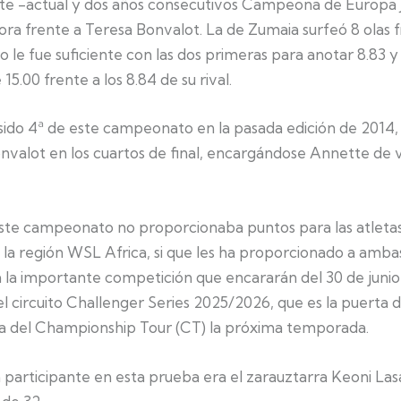
ette -actual y dos años consecutivos Campeona de Europa J
a frente a Teresa Bonvalot. La de Zumaia surfeó 8 olas fr
ro le fue suficiente con las dos primeras para anotar 8.83 y
15.00 frente a los 8.84 de su rival.
 sido 4ª de este campeonato en la pasada edición de 2014,
nvalot en los cuartos de final, encargándose Annette de 
ste campeonato no proporcionaba puntos para las atleta
 la región WSL Africa, si que les ha proporcionado a amba
la importante competición que encararán del 30 de junio al
 circuito Challenger Series 2025/2026, que es la puerta d
a del Championship Tour (CT) la próxima temporada.
 participante en esta prueba era el zarauztarra Keoni Las