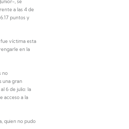
unior-, se
ente a las 4 de
 6.17 puntos y
 fue víctima esta
vengarle en la
s no
s una gran
 6 de julio: la
e acceso a la
a, quien no pudo