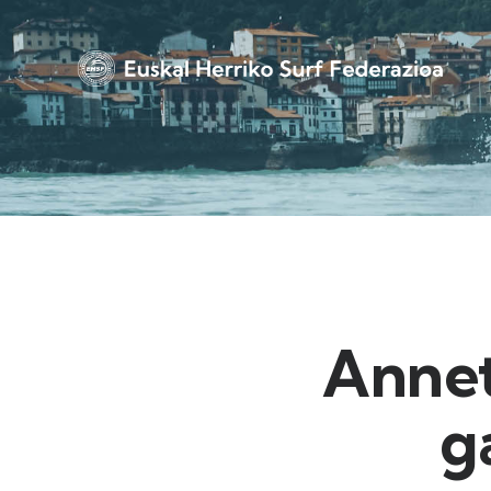
Annet
g