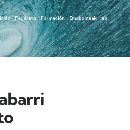
ción
Fedérate
Formación
Emakumeak
eu
abarri
to