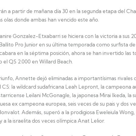
rán a partir de mañana día 30 en la segunda etapa del Cha
as olas donde ambas han vencido este año.
nire Gonzalez-Etxabarri se hiciera con la victoria a sus 2
 Ballito Pro Junior en su última temporada como surfista de
cabara en la séptima posición, ahora se han invertido las t
el QS 2.000 en Willard Beach.
riunfo, Annette dejó eliminadas a importantísimas rivales
l CS: la wildcard sudafricana Leah Lepront, la campeona a
ostarricense Leilani McGonagle, la japonesa Mirai Ikeda, la 
uesa ex campeona europea, seis veces de su pais y dos ve
Bonvalot. Además, superó a la prodigiosa Eweleiula Wong
 a la israelita dos veces olímpica Anat Lelior.