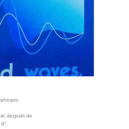
africano.
al, después de
 4ª.