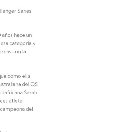
llenger Series
0 años hace un
 esa categoría y
ornas con la
 que como ella
ustraliana del QS
sudafricana Sarah
ces atleta
, campeona del