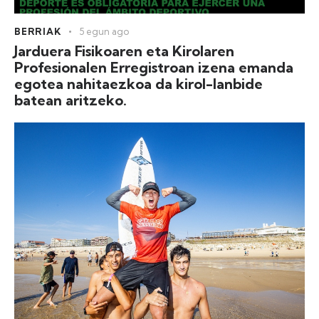
BERRIAK
5 egun ago
Jarduera Fisikoaren eta Kirolaren
Profesionalen Erregistroan izena emanda
egotea nahitaezkoa da kirol-lanbide
batean aritzeko.