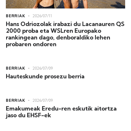
BERRIAK
2026/07/11
Hans Odriozolak irabazi du Lacanauren QS
2000 proba eta WSLren Europako
rankingean dago, denboraldiko lehen
probaren ondoren
BERRIAK
2026/07/09
Hauteskunde prosezu berria
BERRIAK
2026/07/09
Emakumeak Eredu-ren eskutik aitortza
jaso du EHSF-ek