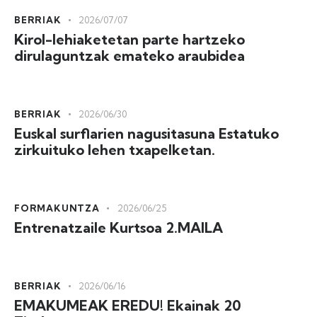
BERRIAK
2026/07/07
Kirol-lehiaketetan parte hartzeko
dirulaguntzak emateko araubidea
BERRIAK
2026/06/30
Euskal surflarien nagusitasuna Estatuko
zirkuituko lehen txapelketan.
FORMAKUNTZA
2026/06/25
Entrenatzaile Kurtsoa 2.MAILA
BERRIAK
2026/06/16
EMAKUMEAK EREDU! Ekainak 20