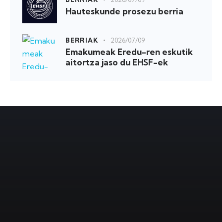
Hauteskunde prosezu berria
BERRIAK
2026/07/09
Emakumeak Eredu-ren eskutik
aitortza jaso du EHSF-ek