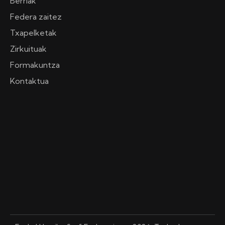
Berriak
Federa zaitez
Txapelketak
Zirkuituak
Formakuntza
Kontaktua