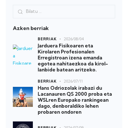
Azken berriak
BERRIAK
2026/08/04
Jarduera Fisikoaren eta
Kirolaren Profesionalen
Erregistroan izena emanda
egotea nahitaezkoa da kirol-
lanbide batean aritzeko.
BERRIAK
2026/07/11
Hans Odriozolak irabazi du
Lacanauren QS 2000 proba eta
WSLren Europako rankingean
dago, denboraldiko lehen
probaren ondoren
BERRIAK
2026/07/09