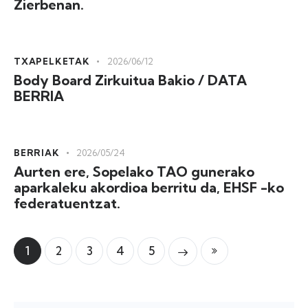
Zierbenan.
TXAPELKETAK
2026/06/12
Body Board Zirkuitua Bakio / DATA
BERRIA
BERRIAK
2026/05/24
Aurten ere, Sopelako TAO gunerako
aparkaleku akordioa berritu da, EHSF -ko
federatuentzat.
1
2
3
4
Last
5
Next