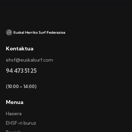
Kontaktua
ehsf@euskalsurf.com
94 473 51 25
(10:00 – 14:00)
Menua
Hasiera
EHSF-ri buruz