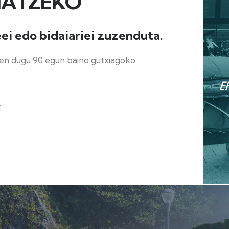
IATZEKO
eei edo bidaiariei zuzenduta.
ten dugu 90 egun baino gutxiagoko
.