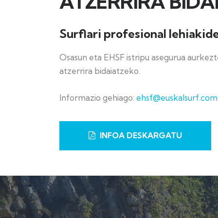
ATZERRIRA BIDA
Surflari profesional lehiakid
Osasun eta EHSF istripu asegurua aurkez
atzerrira bidaiatzeko.
Informazio gehiago:
ehsf@euskalsurf.com
INFOA DESKARGATU