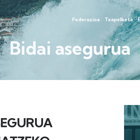
Federazioa
Txapelketa
Bidai asegurua
SEGURUA