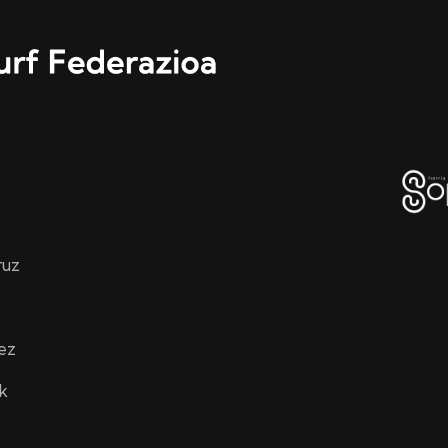
ruz
ez
k