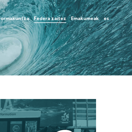
Formakuntza
Federa zaitez
Emakumeak
es