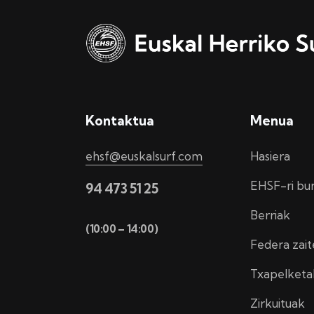
Kontaktua
Menua
ehsf@euskalsurf.com
Hasiera
EHSF-ri bu
94 473 51 25
Berriak
(10:00 – 14:00)
Federa zait
Txapelketa
Zirkuituak