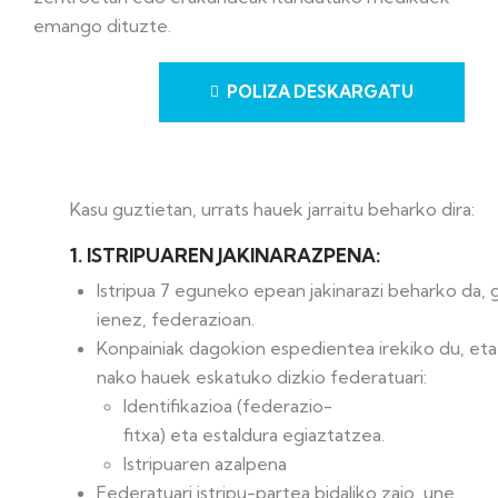
emango dituzte.
POLIZA DESKARGATU
Kasu
guztietan,
urrats
hauek
jarraitu
beharko
dira:
1.
ISTRIPUAREN
JAKINARAZPENA:
Istripua
7
eguneko
epean
jakinarazi
beharko
da,
ienez,
federazioan.
Konpainiak
dagokion
espedientea
irekiko
du,
eta
nako
hauek
eskatuko
dizkio
federatuari:
Identifikazioa
(federazio-
fitxa)
eta
estaldura
egiaztatzea.
Istripuaren
azalpena
Federatuari istripu-partea bidaliko zaio, une