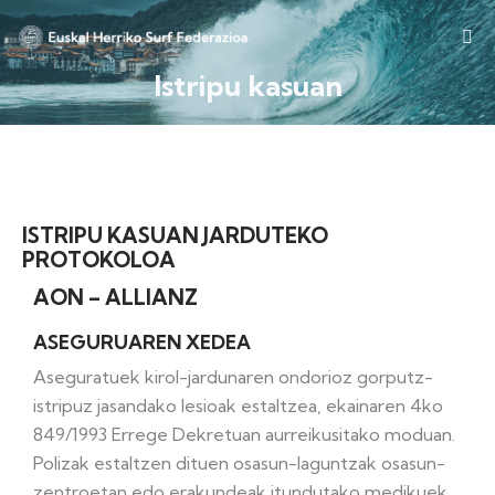
Istripu kasuan
ISTRIPU KASUAN JARDUTEKO
PROTOKOLOA
AON – ALLIANZ
ASEGURUAREN XEDEA
Aseguratuek kirol-jardunaren ondorioz gorputz-
istripuz jasandako lesioak estaltzea, ekainaren 4ko
849/1993 Errege Dekretuan aurreikusitako moduan.
Polizak estaltzen dituen osasun-laguntzak osasun-
zentroetan edo erakundeak itundutako medikuek