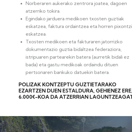
Norberaren aukerako zentrora joatea, dagoen
atzerriko tokira.
Egindako jarduera medikoen txosten guztiak
eskatzea, faktura ordaintzea eta horren pixontz
eskatzea.
Txosten medikoen eta fakturaren jatorrizko
dokumentazio guztia bidaltzea federaziora,
istripuaren partearekin batera (aurretik bidali ez
bada) eta gastu medikoak ordaindu dituen
pertsonaren bankuko datuekin batera.
POLIZAK KONTZEPTU GUZTIETARAKO
EZARTZEN DUEN ESTALDURA, GEHIENEZ ERE
6.000€-KOA DA ATZERRIAN LAGUNTZEAGAT