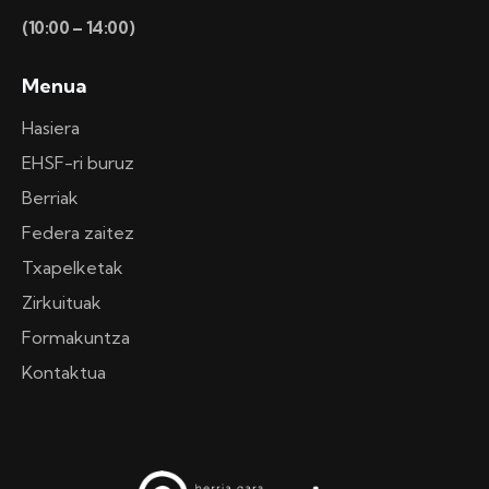
(10:00 – 14:00)
Menua
Hasiera
EHSF-ri buruz
Berriak
Federa zaitez
Txapelketak
Zirkuituak
Formakuntza
Kontaktua