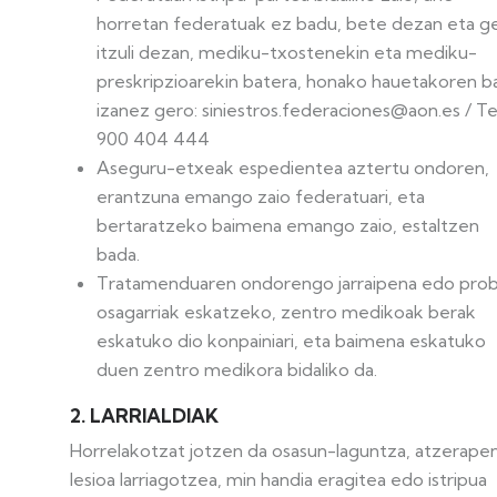
horretan federatuak ez badu, bete dezan eta g
itzuli dezan, mediku-txostenekin eta mediku-
preskripzioarekin batera, honako hauetakoren b
izanez gero: siniestros.federaciones@aon.es / Tel
900 404 444
Aseguru-etxeak espedientea aztertu ondoren,
erantzuna emango zaio federatuari, eta
bertaratzeko baimena emango zaio, estaltzen
bada.
Tratamenduaren ondorengo jarraipena edo pro
osagarriak eskatzeko, zentro medikoak berak
eskatuko dio konpainiari, eta baimena eskatuko
duen zentro medikora bidaliko da.
2. LARRIALDIAK
Horrelakotzat jotzen da osasun-laguntza, atzerape
lesioa larriagotzea, min handia eragitea edo istripua