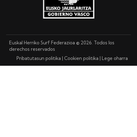
Euskal Herriko Surf Federazioa © 2026. Todos los
derechos reservados
Pribatutasun politika
|
Cookien politika
|
Lege oharra