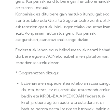
gero, Konpainiak ez ditu bere gain hartuko emanda
arretaren kostuak.
Konpainiak ez ditu bere gain hartuko itundu gabeko
zentroetako edo Gizarte Segurantzako zentroeta
asistentzien gastuak, bizi-urgentziako kasuetan iza
ezik. Konpainiari fakturatuz gero, Konpainiak
aseguratuari jasanarazi ahal izango dizkio.
Federatuak lehen egun baliodunean jakinarazi beha
dio bere egoera AONeko ezbeharren plataformari,
espedientea ireki dezan.
* Gogorarazten dizugu:
Ezbeharraren espedientea ixteko arrazoia izang
da, eta, beraz, ez du jarraituko tratamenduarekin
baldin eta KIROL-BAJA MEDIKOAN federatuak
kirol-jarduera egiten badu, eta estaldurarik ez
badute gerora gerta litezkeen istripuek, baldin e