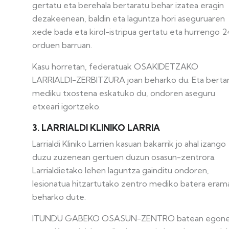
gertatu eta berehala bertaratu behar izatea eragin
dezakeenean, baldin eta laguntza hori aseguruaren
xede bada eta kirol-istripua gertatu eta hurrengo 2
orduen barruan.
Kasu horretan, federatuak OSAKIDETZAKO
LARRIALDI-ZERBITZURA joan beharko du. Eta berta
mediku txostena eskatuko du, ondoren aseguru
etxeari igortzeko.
3. LARRIALDI KLINIKO LARRIA
Larrialdi Kliniko Larrien kasuan bakarrik jo ahal izango
duzu zuzenean gertuen duzun osasun-zentrora.
Larrialdietako lehen laguntza gainditu ondoren,
lesionatua hitzartutako zentro mediko batera eram
beharko dute.
ITUNDU GABEKO OSASUN-ZENTRO batean egon