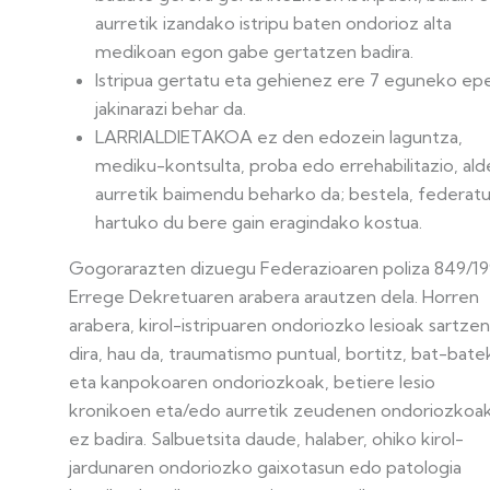
aurretik izandako istripu baten ondorioz alta
medikoan egon gabe gertatzen badira.
Istripua gertatu eta gehienez ere 7 eguneko ep
jakinarazi behar da.
LARRIALDIETAKOA ez den edozein laguntza,
mediku-kontsulta, proba edo errehabilitazio, ald
aurretik baimendu beharko da; bestela, federat
hartuko du bere gain eragindako kostua.
Gogorarazten dizuegu Federazioaren poliza 849/19
Errege Dekretuaren arabera arautzen dela. Horren
arabera, kirol-istripuaren ondoriozko lesioak sartzen
dira, hau da, traumatismo puntual, bortitz, bat-bate
eta kanpokoaren ondoriozkoak, betiere lesio
kronikoen eta/edo aurretik zeudenen ondoriozkoa
ez badira. Salbuetsita daude, halaber, ohiko kirol-
jardunaren ondoriozko gaixotasun edo patologia