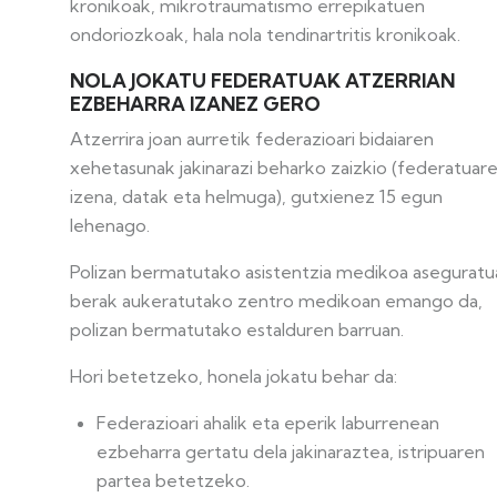
kronikoak, mikrotraumatismo errepikatuen
ondoriozkoak, hala nola tendinartritis kronikoak.
NOLA JOKATU FEDERATUAK ATZERRIAN
EZBEHARRA IZANEZ GERO
Atzerrira joan aurretik federazioari bidaiaren
xehetasunak jakinarazi beharko zaizkio (federatuar
izena, datak eta helmuga), gutxienez 15 egun
lehenago.
Polizan bermatutako asistentzia medikoa aseguratu
berak aukeratutako zentro medikoan emango da,
polizan bermatutako estalduren barruan.
Hori betetzeko, honela jokatu behar da:
Federazioari ahalik eta eperik laburrenean
ezbeharra gertatu dela jakinaraztea, istripuaren
partea betetzeko.