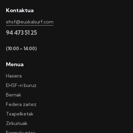
Kontaktua
ehsf@euskalsurf.com
94 473 51 25
(10:00 – 14:00)
Menua
Hasiera
EHSF-ri buruz
Berriak
Federa zaitez
Txapelketak
Zirkuituak
Formakuntza