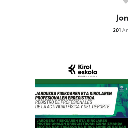
Jo
201
Art