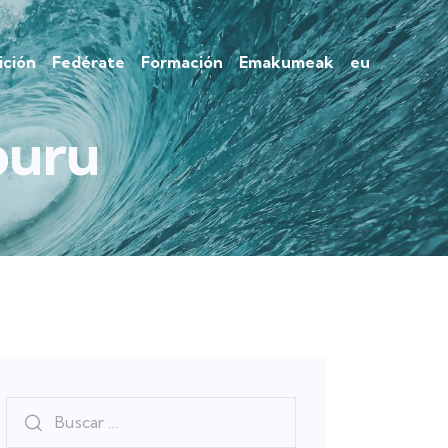
ción
Fedérate
Formación
Emakumeak
eu
puru