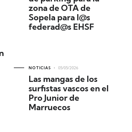
zona de OTA de
Sopela para l@s
federad@s EHSF
n
NOTICIAS
05/05/2026
Las mangas de los
surfistas vascos en el
Pro Junior de
Marruecos