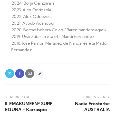
2024: Borja Gainzarain
2023: Alex Odriozola
2022: Alex Odriozola
2021: Ayoub Adandour
2020: Bertan behera Covid-19aren pandemiagatik
2019: Unai Zubizarreta eta Maddi Fernandez
2018: José Ramón Martínez de Nanclares eta Maddi
Fernandez
AURREKOA
HURRENGOA
II. EMAKUMEEN* SURF
Nadia Erostarbe
EGUNA – Karraspio
AUSTRALIA