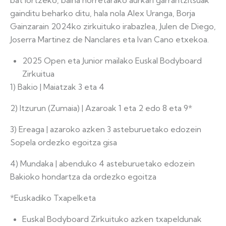
bat lortzeko, baina horretarako aurkari garrantzitsuak
gainditu beharko ditu, hala nola Alex Uranga, Borja
Gainzarain 2024ko zirkuituko irabazlea, Julen de Diego,
Joserra Martinez de Nanclares eta Ivan Cano etxekoa.
2025 Open eta Junior mailako Euskal Bodyboard
Zirkuitua
1) Bakio | Maiatzak 3 eta 4
2) Itzurun (Zumaia) | Azaroak 1 eta 2 edo 8 eta 9*
3) Ereaga | azaroko azken 3 asteburuetako edozein
Sopela ordezko egoitza gisa
4) Mundaka | abenduko 4 asteburuetako edozein
Bakioko hondartza da ordezko egoitza
*Euskadiko Txapelketa
Euskal Bodyboard Zirkuituko azken txapeldunak