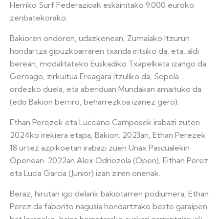
Herriko Surf Federazioak eskainitako 9.000 euroko
zenbatekorako.
Bakioren ondoren, udazkenean, Zumaiako Itzurun
hondartza gipuzkoarraren txanda iritsiko da, eta, aldi
berean, modalitateko Euskadiko Txapelketa izango da.
Geroago, zirkuitua Ereagara itzuliko da, Sopela
ordezko duela, eta abenduan Mundakan amaituko da
(edo Bakion berriro, beharrezkoa izanez gero).
Ethan Perezek eta Lucciano Camposek irabazi zuten
2024ko irekiera etapa, Bakion. 2023an, Ethan Perezek
18 urtez azpikoetan irabazi zuen Unax Pascualekin
Openean. 2022an Alex Odriozola (Open), Eithan Perez
eta Lucia Garcia (Junior) izan ziren onenak.
Beraz, hirutan igo delarik bakiotarren podiumera, Ethan
Perez da faborito nagusia hondartzako beste garaipen