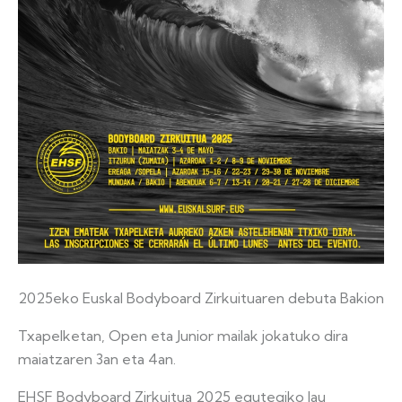
2025eko Euskal Bodyboard Zirkuituaren debuta Bakion
Txapelketan, Open eta Junior mailak jokatuko dira
maiatzaren 3an eta 4an.
EHSF Bodyboard Zirkuitua 2025 egutegiko lau