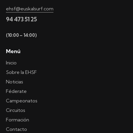
ehsf@euskalsurf.com
94 473 51 25
(10:00 – 14:00)
Menú
Inicio
Sobre la EHSF
Noticias
Féderate
Campeonatos
Circuitos
Formación
Contacto