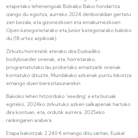
etapetako lehenengoak Bizkaiko Bakio hondartza
izango du egoitza, aurreko 2024 denboraldian gertatu
zen bezala, eta gizonezkoen eta emakumezkoen
Open kategorietarako eta Junior kategoriarako balioko
du (18 urtez azpikoak).
Zirkuitu horretatik aterako dira Euskadiko
bodyboarder onenak, eta, horretarako,
programatutako lau probetako emaitzarik onenak
kontatuko dituzte, Mundakako azkenak puntu bikoitza
emango duen berezitasunarekin.
Bakioko lehen hitzorduko ‘seeding’ a eta buruak
egiteko, 2024ko zirkuituko azken sailkapenak hartuko
dira kontuan, eta, ordutik aurrera, 2025eko
rankingaren arabera.
Etapa bakoitzak 2.240 € emango ditu saritan, Euskal