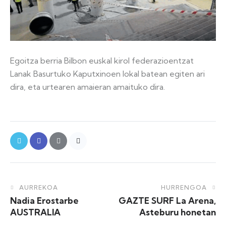
Egoitza berria Bilbon euskal kirol federazioentzat
Lanak Basurtuko Kaputxinoen lokal batean egiten ari
dira, eta urtearen amaieran amaituko dira.
AURREKOA
HURRENGOA
Nadia Erostarbe
GAZTE SURF La Arena,
AUSTRALIA
Asteburu honetan