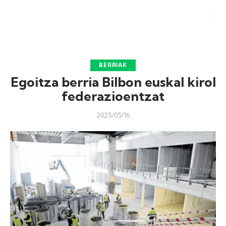
BERRIAK
Egoitza berria Bilbon euskal kirol
federazioentzat
2025/05/16