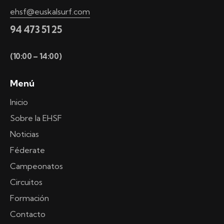
ehsf@euskalsurf.com
94 473 51 25
(10:00 – 14:00)
Menú
Inicio
Sobre la EHSF
Noticias
Féderate
Campeonatos
Circuitos
Formación
Contacto