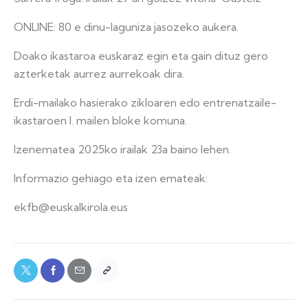
ONLINE: 80 e dinu-laguniza jasozeko aukera.
Doako ikastaroa euskaraz egin eta gain dituz gero
azterketak aurrez aurrekoak dira.
Erdi-mailako hasierako zikloaren edo entrenatzaile-
ikastaroen I. mailen bloke komuna.
Izenematea 2025ko irailak 23a baino lehen.
Informazio gehiago eta izen emateak:
ekfb@euskalkirola.eus