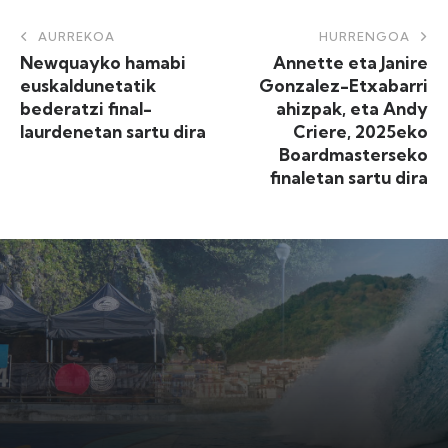
AURREKOA
HURRENGOA
Newquayko hamabi
Annette eta Janire
euskaldunetatik
Gonzalez-Etxabarri
bederatzi final-
ahizpak, eta Andy
laurdenetan sartu dira
Criere, 2025eko
Boardmasterseko
finaletan sartu dira