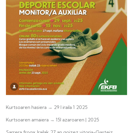
Kurtsoaren hasiera → 29 l iraila 1 2025
Kurtsoaren amaiera → 15l azaroaren | 2025
Sarrera froga: Irailak 27 an goizez vitoria-Gasteiz