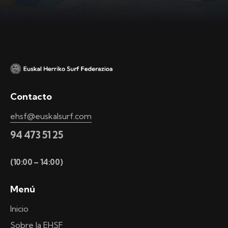
Contacto
ehsf@euskalsurf.com
94 473 51 25
(10:00 – 14:00)
Menú
Inicio
Sobre la EHSF