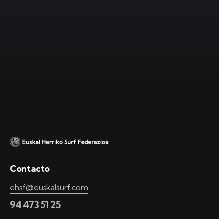
Contacto
ehsf@euskalsurf.com
94 473 51 25