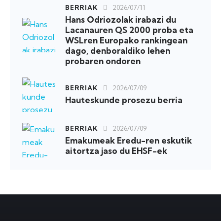
BERRIAK
2026/07/11
Hans Odriozolak irabazi du
Lacanauren QS 2000 proba eta
WSLren Europako rankingean
dago, denboraldiko lehen
probaren ondoren
BERRIAK
2026/07/09
Hauteskunde prosezu berria
BERRIAK
2026/07/09
Emakumeak Eredu-ren eskutik
aitortza jaso du EHSF-ek