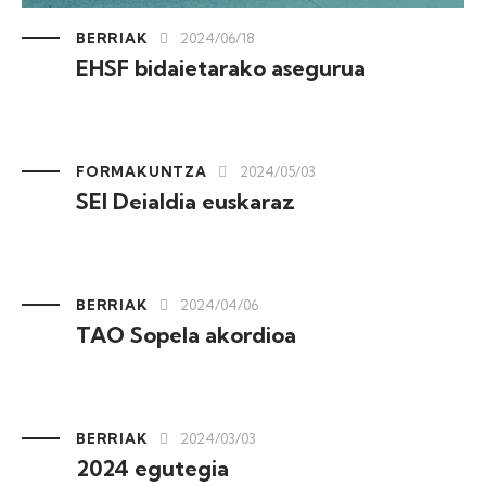
BERRIAK
2024/06/18
EHSF bidaietarako asegurua
FORMAKUNTZA
2024/05/03
SEI Deialdia euskaraz
BERRIAK
2024/04/06
TAO Sopela akordioa
BERRIAK
2024/03/03
2024 egutegia