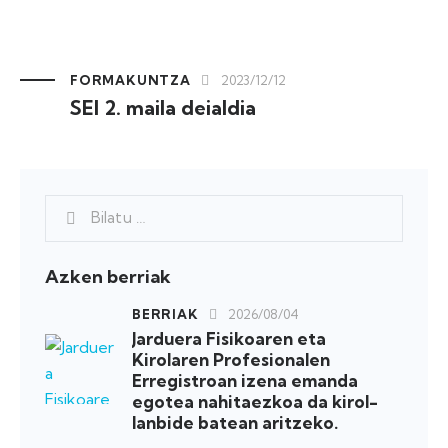
FORMAKUNTZA
2023/12/12
SEI 2. maila deialdia
Azken berriak
BERRIAK
2026/08/04
Jarduera Fisikoaren eta
Kirolaren Profesionalen
Erregistroan izena emanda
egotea nahitaezkoa da kirol-
lanbide batean aritzeko.