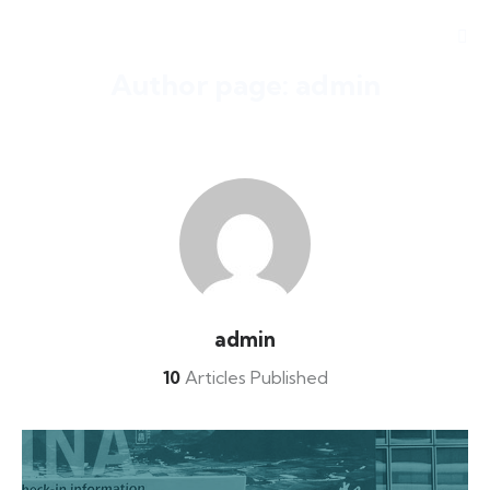
Author page: admin
admin
10
Articles Published