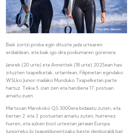
Biek zortzi proba egin dituzte jada urtearen
erdialdean, eta biak igo dira podiumaren gorenera.
Janirek (20 urte) eta Annettek (18 urte) 2025ean hasi
zituzten txapelketak, urtarrilean, Filipinetan egindako
WSLko Junior mailako Munduko Txapelketan parte
hartuz. Txikia 5. izan zen eta handiena 17. postuan
amaitu zuen.
Martxoan Marokoko QS 3000era bidaiatu zuten, eta
bertan 2. eta 3. postuetan amaitu zuten, hurrenez
hurren, eta azken bost urteetan jarraian Europa
Juniorreko bi txapeldunentzako beste denboraldi bat