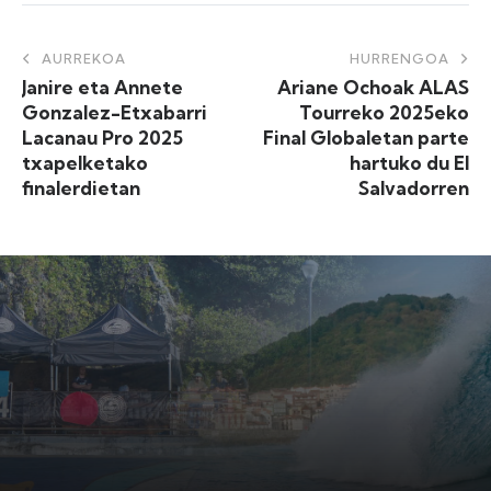
AURREKOA
HURRENGOA
Janire eta Annete
Ariane Ochoak ALAS
Gonzalez-Etxabarri
Tourreko 2025eko
Lacanau Pro 2025
Final Globaletan parte
txapelketako
hartuko du El
finalerdietan
Salvadorren