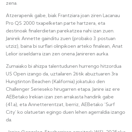
zena.
Atzerapenik gabe, biak Frantziara joan ziren Lacanau
Pro QS 2000 txapelketan parte hartzera, eta
destinoak finalerdietan parekatzea nahi izan zuen.
Janirek Annette gainditu zuen (probako 3. postuan
utziz), baina bi surflari olinpikoen arteko finalean, Anat
Lelior israeldarra izan zen onena Janireren aurka.
Zumaiako bi ahizpa talentudunen hurrengo hitzordua
US Open izango da, uztailaren 26tik abuztuaren 3ra
Hungtinton Beachen (Kalifornia) jokatuko den
Challenger Serieseko hirugarren etapa. Janire iaz ere
AEBetako Irekian izan zen arrakasta handirik gabe
(41.a), eta Annetterentzat, berriz, AEBetako ‘Surf
City’ ko olatuetan egingo duen lehen agerraldia izango
da.