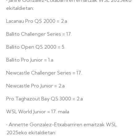
• Janire Gonzalez-Etxabarriren emaitzak WSL 2025eko
ekitaldietan:
Lacanau Pro QS 2000 = 2.a
Ballito Challenger Series = 17.
Ballito Open QS 2000 = 5.
Ballito Pro Junior = 1.a
Newcastle Challenger Series = 17.
Newcastle Pro Junior = 2.a
Pro Taghazout Bay QS 3000 = 2.a
WSL World Junior = 17. maila
• Annette Gonzalez-Etxabarriren emaitzak WSL
2025eko ekitaldietan: