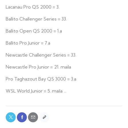
Lacanau Pro QS 2000 = 3.
Ballito Challenger Series = 33.
Ballito Open QS 2000 = 1.a
Ballito Pro Junior = 7.a
Newcastle Challenger Series = 33.
Newcastle Pro Junior = 21. maila
Pro Taghazout Bay QS 3000 = 3.a
WSL World Junior = 5. maila …