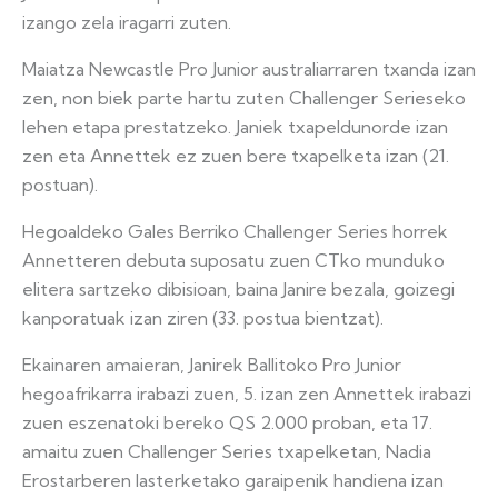
izango zela iragarri zuten.
Maiatza Newcastle Pro Junior australiarraren txanda izan
zen, non biek parte hartu zuten Challenger Serieseko
lehen etapa prestatzeko. Janiek txapeldunorde izan
zen eta Annettek ez zuen bere txapelketa izan (21.
postuan).
Hegoaldeko Gales Berriko Challenger Series horrek
Annetteren debuta suposatu zuen CTko munduko
elitera sartzeko dibisioan, baina Janire bezala, goizegi
kanporatuak izan ziren (33. postua bientzat).
Ekainaren amaieran, Janirek Ballitoko Pro Junior
hegoafrikarra irabazi zuen, 5. izan zen Annettek irabazi
zuen eszenatoki bereko QS 2.000 proban, eta 17.
amaitu zuen Challenger Series txapelketan, Nadia
Erostarberen lasterketako garaipenik handiena izan