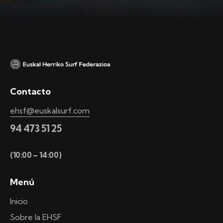
Contacto
ehsf@euskalsurf.com
94 473 51 25
(10:00 – 14:00)
Menú
Inicio
Sobre la EHSF