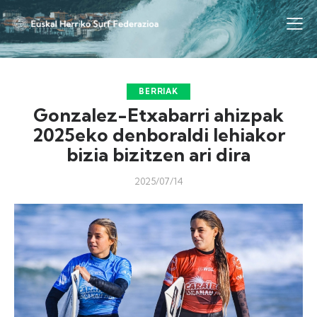
BERRIAK
Gonzalez-Etxabarri ahizpak
2025eko denboraldi lehiakor
bizia bizitzen ari dira
2025/07/14