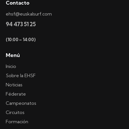
Contacto
ehsf@euskalsurf.com
94 473 51 25
(10:00 – 14:00)
Menú
Inicio
Sobre la EHSF
Noticias
Féderate
Campeonatos
Circuitos
Formación