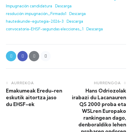
Impugnación candidatura
Descarga
resolución impugnación_Firmado1
Descarga
hauteskunde-egutegia-2026-3
Descarga
convocatoria-EHSF-segundas elecciones_1
Descarga
AURREKOA
HURRENGOA
Emakumeak Eredu-ren
Hans Odriozolak
eskutik aitortza jaso
irabazi du Lacanauren
du EHSF-ek
QS 2000 proba eta
WSLren Europako
rankingean dago,
denboraldiko lehen
probaren ondoren