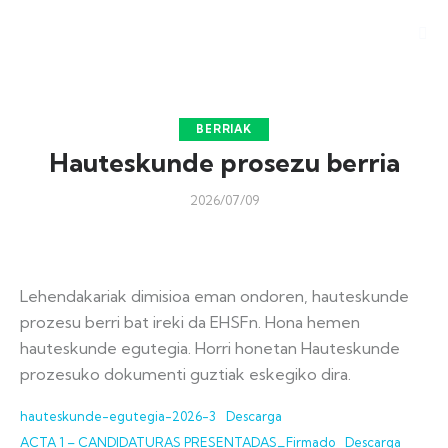
BERRIAK
Hauteskunde prosezu berria
2026/07/09
Lehendakariak dimisioa eman ondoren, hauteskunde
prozesu berri bat ireki da EHSFn. Hona hemen
hauteskunde egutegia. Horri honetan Hauteskunde
prozesuko dokumenti guztiak eskegiko dira.
hauteskunde-egutegia-2026-3
Descarga
ACTA 1 – CANDIDATURAS PRESENTADAS_Firmado
Descarga