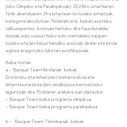
Joko Olinpiko eta Paralinpikoak) 2024ko urtarrilaren
1etik abenduaren 31ra bitartean lortutako emaitzak,
kategoria absolutuan. Nolanahi ere, bekari eusteko,
salbuespenez, kontuan hartuko dira haurdunaldia,
lesioak edo osasun fisiko edo mentaleko iraupen
luzeko eta larritasun handiko arazoak direla-eta kirola
egitea eragotziko luketen justifikazioak.
Beka motak:
a.- ‘Basque Team Kirolariak’ bekak:
Entrenatu eta lehiatzeko beharrezkoa eta
lehentasunezkoa den dedikazioa bermatzeko
laguntzak dira. Probaren arabera izan daitezke:
– Basque Team beka programa olinpikoa
– Basque Team beka programa paralinpikoa
b.- ‘Basque Team Teknikariak’ bekak: