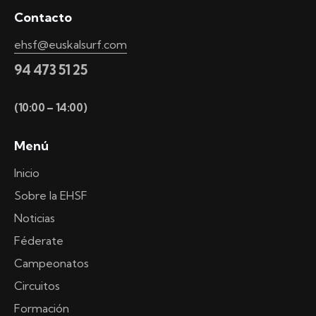
Contacto
ehsf@euskalsurf.com
94 473 51 25
(10:00 – 14:00)
Menú
Inicio
Sobre la EHSF
Noticias
Féderate
Campeonatos
Circuitos
Formación