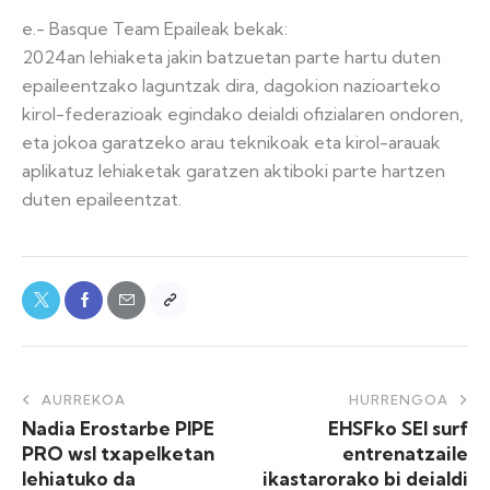
e.- Basque Team Epaileak bekak:
2024an lehiaketa jakin batzuetan parte hartu duten
epaileentzako laguntzak dira, dagokion nazioarteko
kirol-federazioak egindako deialdi ofizialaren ondoren,
eta jokoa garatzeko arau teknikoak eta kirol-arauak
aplikatuz lehiaketak garatzen aktiboki parte hartzen
duten epaileentzat.
AURREKOA
HURRENGOA
Nadia Erostarbe PIPE
EHSFko SEI surf
PRO wsl txapelketan
entrenatzaile
lehiatuko da
ikastarorako bi deialdi