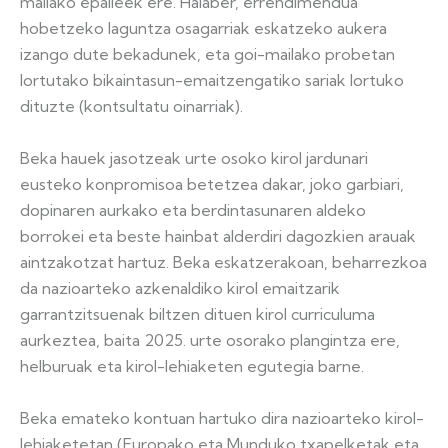
mailako epaileek ere. Halaber, errendimendua
hobetzeko laguntza osagarriak eskatzeko aukera
izango dute bekadunek, eta goi-mailako probetan
lortutako bikaintasun-emaitzengatiko sariak lortuko
dituzte (kontsultatu oinarriak).
Beka hauek jasotzeak urte osoko kirol jardunari
eusteko konpromisoa betetzea dakar, joko garbiari,
dopinaren aurkako eta berdintasunaren aldeko
borrokei eta beste hainbat alderdiri dagozkien arauak
aintzakotzat hartuz. Beka eskatzerakoan, beharrezkoa
da nazioarteko azkenaldiko kirol emaitzarik
garrantzitsuenak biltzen dituen kirol curriculuma
aurkeztea, baita 2025. urte osorako plangintza ere,
helburuak eta kirol-lehiaketen egutegia barne.
Beka emateko kontuan hartuko dira nazioarteko kirol-
lehiaketetan (Europako eta Munduko txapelketak eta