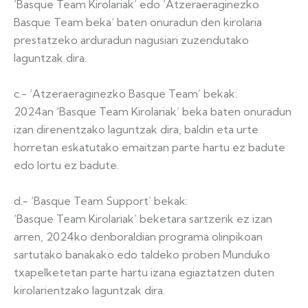
‘Basque Team Kirolariak’ edo ‘Atzeraeraginezko
Basque Team beka’ baten onuradun den kirolaria
prestatzeko arduradun nagusiari zuzendutako
laguntzak dira.
c.- ‘Atzeraeraginezko Basque Team’ bekak:
2024an ‘Basque Team Kirolariak’ beka baten onuradun
izan direnentzako laguntzak dira, baldin eta urte
horretan eskatutako emaitzan parte hartu ez badute
edo lortu ez badute.
d.- ‘Basque Team Support’ bekak:
‘Basque Team Kirolariak’ beketara sartzerik ez izan
arren, 2024ko denboraldian programa olinpikoan
sartutako banakako edo taldeko proben Munduko
txapelketetan parte hartu izana egiaztatzen duten
kirolarientzako laguntzak dira.