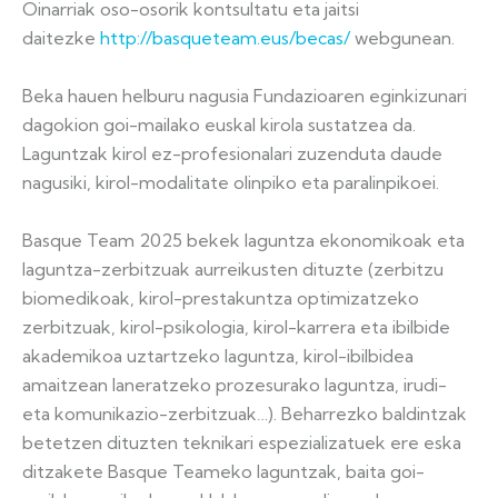
Oinarriak oso-osorik kontsultatu eta jaitsi
daitezke
http://basqueteam.eus/becas/
webgunean.
Beka hauen helburu nagusia Fundazioaren eginkizunari
dagokion goi-mailako euskal kirola sustatzea da.
Laguntzak kirol ez-profesionalari zuzenduta daude
nagusiki, kirol-modalitate olinpiko eta paralinpikoei.
Basque Team 2025 bekek laguntza ekonomikoak eta
laguntza-zerbitzuak aurreikusten dituzte (zerbitzu
biomedikoak, kirol-prestakuntza optimizatzeko
zerbitzuak, kirol-psikologia, kirol-karrera eta ibilbide
akademikoa uztartzeko laguntza, kirol-ibilbidea
amaitzean laneratzeko prozesurako laguntza, irudi-
eta komunikazio-zerbitzuak…). Beharrezko baldintzak
betetzen dituzten teknikari espezializatuek ere eska
ditzakete Basque Teameko laguntzak, baita goi-