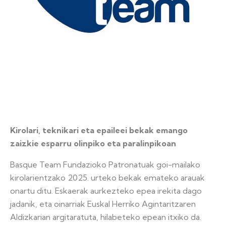
Kirolari, teknikari eta epaileei bekak emango
zaizkie esparru olinpiko eta paralinpikoan
Basque Team Fundazioko Patronatuak goi-mailako
kirolarientzako 2025. urteko bekak emateko arauak
onartu ditu. Eskaerak aurkezteko epea irekita dago
jadanik, eta oinarriak Euskal Herriko Agintaritzaren
Aldizkarian argitaratuta, hilabeteko epean itxiko da.