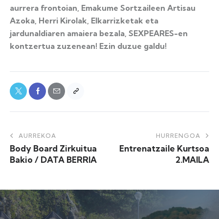
aurrera frontoian, Emakume Sortzaileen Artisau
Azoka, Herri Kirolak, Elkarrizketak eta
jardunaldiaren amaiera bezala, SEXPEARES-en
kontzertua zuzenean! Ezin duzue galdu!
AURREKOA
HURRENGOA
Body Board Zirkuitua
Entrenatzaile Kurtsoa
Bakio / DATA BERRIA
2.MAILA