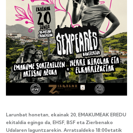
Larunbat honetan, ekainak 20, EMAKUMEAK EREDU
ekitaldia egingo da, EHSF, BSF eta Zierbenako
Udalaren laguntzarekin. Arratsaldeko 18:00etatik