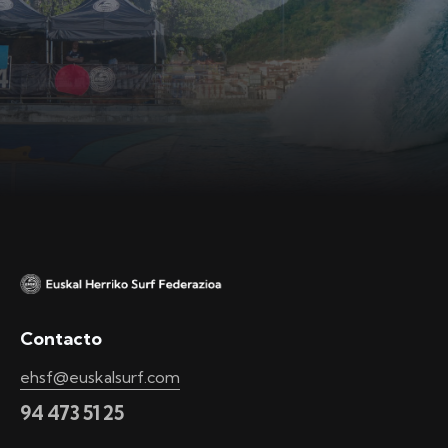
Contacto
ehsf@euskalsurf.com
94 473 51 25