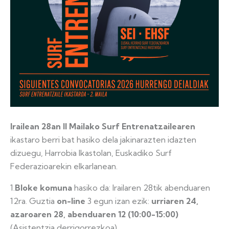
Irailean 28an II Mailako Surf Entrenatzailearen
ikastaro berri bat hasiko dela jakinarazten idazten
dizuegu, Harrobia Ikastolan, Euskadiko Surf
Federazioarekin elkarlanean.
1.
Bloke komuna
hasiko da: Irailaren 28tik abenduaren
12ra. Guztia
on-line
3 egun izan ezik:
urriaren 24,
azaroaren 28, abenduaren 12 (10:00-15:00)
(Asistentzia derrigorrezkoa)