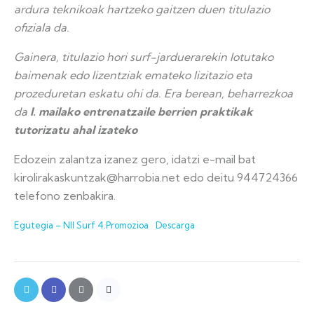
ardura teknikoak hartzeko gaitzen duen titulazio
ofiziala da.
Gainera, titulazio hori surf-jarduerarekin lotutako
baimenak edo lizentziak emateko lizitazio eta
prozeduretan eskatu ohi da. Era berean, beharrezkoa
da
I. mailako entrenatzaile berrien praktikak
tutorizatu ahal izateko
Edozein zalantza izanez gero, idatzi e-mail bat
kirolirakaskuntzak@harrobia.net edo deitu 944724366
telefono zenbakira.
Egutegia – NII Surf 4.Promozioa
Descarga