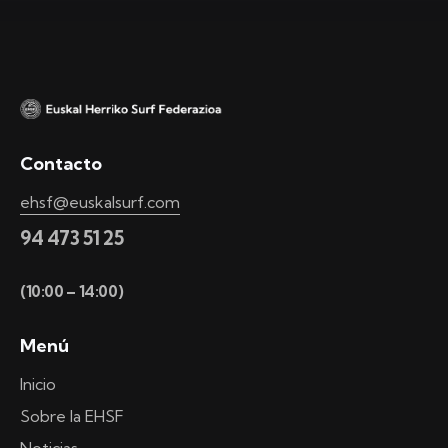
Contacto
ehsf@euskalsurf.com
94 473 51 25
(10:00 – 14:00)
Menú
Inicio
Sobre la EHSF
Noticias