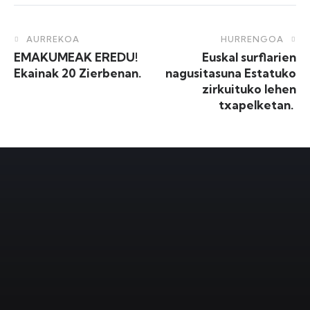
AURREKOA
HURRENGOA
EMAKUMEAK EREDU!
Euskal surflarien
Ekainak 20 Zierbenan.
nagusitasuna Estatuko
zirkuituko lehen
txapelketan.