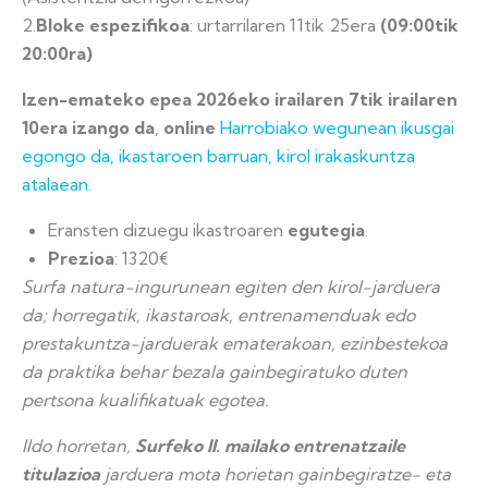
2.
Bloke espezifikoa
: urtarrilaren 11tik 25era
(09:00tik
20:00ra)
Izen-emateko epea 2026eko irailaren 7tik irailaren
10era izango da
,
online
Harrobiako wegunean ikusgai
egongo da, ikastaroen barruan, kirol irakaskuntza
atalaean
.
Eransten dizuegu ikastroaren
egutegia
.
Prezioa
: 1320€
Surfa natura-ingurunean egiten den kirol-jarduera
da; horregatik, ikastaroak, entrenamenduak edo
prestakuntza-jarduerak ematerakoan, ezinbestekoa
da praktika behar bezala gainbegiratuko duten
pertsona kualifikatuak egotea.
Ildo horretan,
Surfeko II. mailako entrenatzaile
titulazioa
jarduera mota horietan gainbegiratze- eta