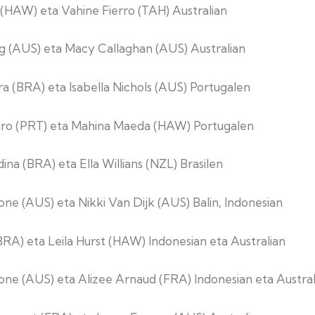
 (HAW) eta Vahine Fierro (TAH) Australian
g (AUS) eta Macy Callaghan (AUS) Australian
ira (BRA) eta Isabella Nichols (AUS) Portugalen
eiro (PRT) eta Mahina Maeda (HAW) Portugalen
ina (BRA) eta Ella Willians (NZL) Brasilen
one (AUS) eta Nikki Van Dijk (AUS) Balin, Indonesian
 (BRA) eta Leila Hurst (HAW) Indonesian eta Australian
tone (AUS) eta Alizee Arnaud (FRA) Indonesian eta Austral