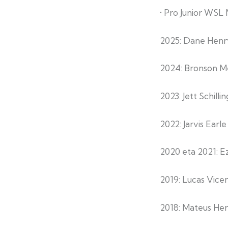
• Pro Junior WS
2025: Dane Henr
2024: Bronson Me
2023: Jett Schilli
2022: Jarvis Earl
2020 eta 2021: 
2019: Lucas Vice
2018: Mateus Her