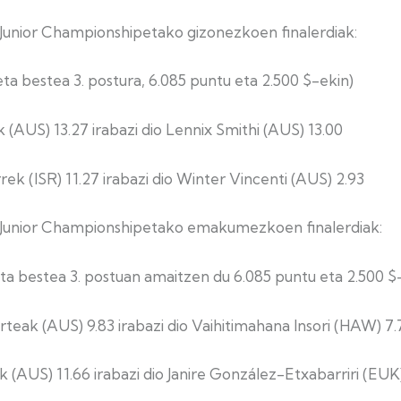
Junior Championshipetako gizonezkoen finalerdiak:
 eta bestea 3. postura, 6.085 puntu eta 2.500 $-ekin)
(AUS) 13.27 irabazi dio Lennix Smithi (AUS) 13.00
ek (ISR) 11.27 irabazi dio Winter Vincenti (AUS) 2.93
 Junior Championshipetako emakumezkoen finalerdiak:
 eta bestea 3. postuan amaitzen du 6.085 puntu eta 2.500 $
teak (AUS) 9.83 irabazi dio Vaihitimahana Insori (HAW) 7.
k (AUS) 11.66 irabazi dio Janire González-Etxabarriri (EUK