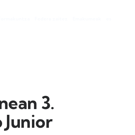
Formakuntza
Federa zaitez
Emakumeak
es
enean 3.
 Junior