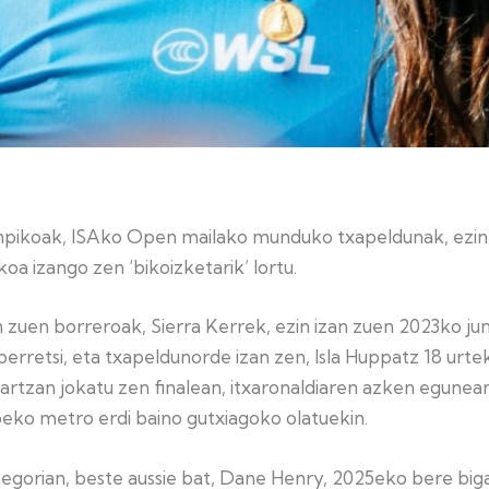
olinpikoak, ISAko Open mailako munduko txapeldunak, ezin
ikoa izango zen ‘bikoizketarik’ lortu.
n zuen borreroak, Sierra Kerrek, ezin izan zuen 2023ko ju
erretsi, eta txapeldunorde izan zen, Isla Huppatz 18 urte
rtzan jokatu zen finalean, itxaronaldiaren azken egunea
eko metro erdi baino gutxiagoko olatuekin.
egorian, beste aussie bat, Dane Henry, 2025eko bere bi