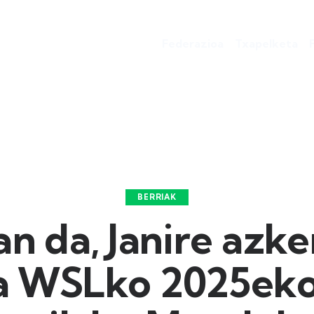
Federazioa
Txapelketa
BERRIAK
an da, Janire azk
a WSLko 2025eko