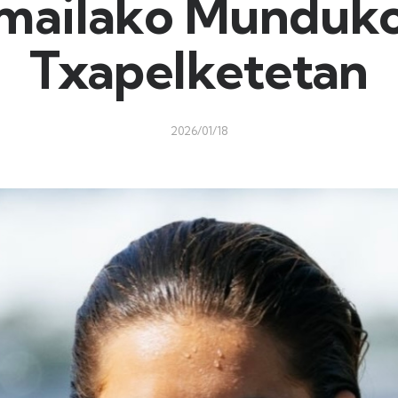
mailako Munduk
Txapelketetan
2026/01/18