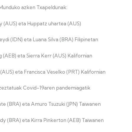
L Munduko azken Txapeldunak:
y (AUS) eta Huppatz uhartea (AUS)
ydi (IDN) eta Luana Silva (BRA) Filipinetan
ng (AEB) eta Sierra Kerr (AUS) Kalifornian
e (AUS) eta Francisca Veselko (PRT) Kalifornian
Ezeztatuak Covid-19aren pandemiagatik
nte (BRA) eta Amuro Tsuzuki (JPN) Taiwanen
dy (BRA) eta Kirra Pinkerton (AEB) Taiwanen