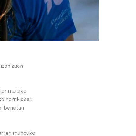
 izan zuen
nior mailako
ko herrikideak
n, benetan
garren munduko