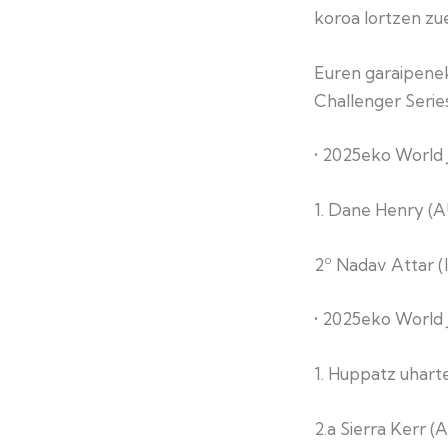
koroa lortzen zu
Euren garaipene
Challenger Series
• 2025eko World 
1. Dane Henry (AU
2º Nadav Attar (I
• 2025eko World
1. Huppatz uharte
2.a Sierra Kerr (