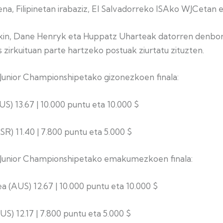
ena, Filipinetan irabaziz, El Salvadorreko ISAko WJCetan 
kin, Dane Henryk eta Huppatz Uharteak datorren denbor
 zirkuituan parte hartzeko postuak ziurtatu zituzten.
Junior Championshipetako gizonezkoen finala:
S) 13.67 | 10.000 puntu eta 10.000 $
SR) 11.40 | 7.800 puntu eta 5.000 $
 Junior Championshipetako emakumezkoen finala:
a (AUS) 12.67 | 10.000 puntu eta 10.000 $
AUS) 12.17 | 7.800 puntu eta 5.000 $