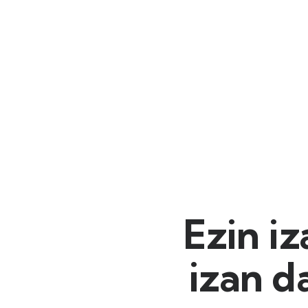
Ezin iz
izan d