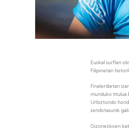
Euskal surflari 
Filipinetan histor
Finalerdietan iza
munduko titulua b
Urbiztondo honda
sendotasunik gab
Gizonezkoen kat