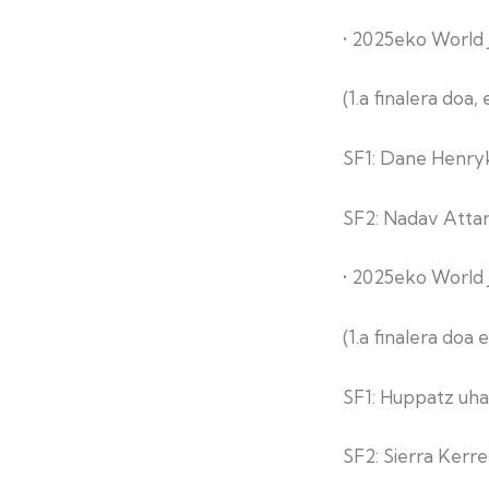
• 2025eko World 
(1.a finalera doa,
SF1: Dane Henryk 
SF2: Nadav Attarr
• 2025eko World
(1.a finalera doa
SF1: Huppatz uhar
SF2: Sierra Kerre