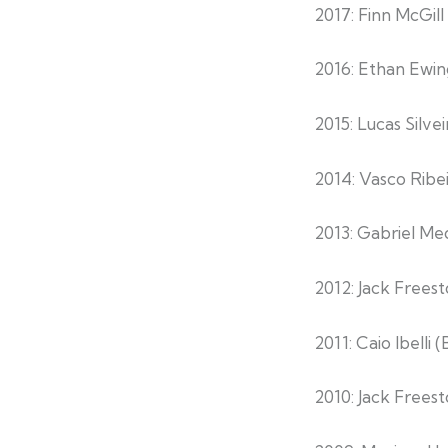
2017: Finn McGill
2016: Ethan Ewin
2015: Lucas Silve
2014: Vasco Rib
2013: Gabriel Med
2012: Jack Freest
2011: Caio Ibelli
2010: Jack Frees