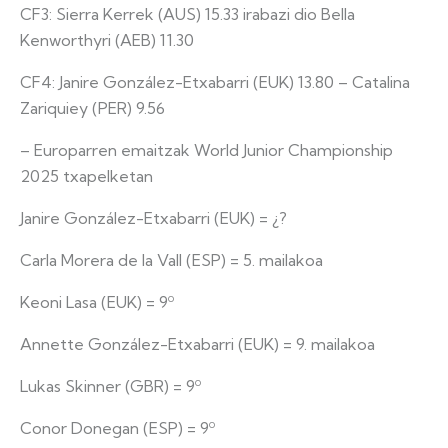
CF3: Sierra Kerrek (AUS) 15.33 irabazi dio Bella
Kenworthyri (AEB) 11.30
CF4: Janire González-Etxabarri (EUK) 13.80 – Catalina
Zariquiey (PER) 9.56
– Europarren emaitzak World Junior Championship
2025 txapelketan
Janire González-Etxabarri (EUK) = ¿?
Carla Morera de la Vall (ESP) = 5. mailakoa
Keoni Lasa (EUK) = 9º
Annette González-Etxabarri (EUK) = 9. mailakoa
Lukas Skinner (GBR) = 9º
Conor Donegan (ESP) = 9º