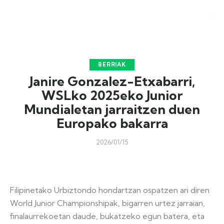
BERRIAK
Janire Gonzalez-Etxabarri,
WSLko 2025eko Junior
Mundialetan jarraitzen duen
Europako bakarra
2026/01/15
Filipinetako Urbiztondo hondartzan ospatzen ari diren
World Junior Championshipak, bigarren urtez jarraian,
finalaurrekoetan daude, bukatzeko egun batera, eta