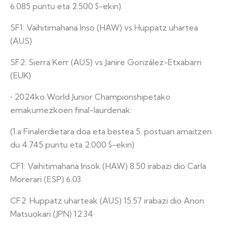
6.085 puntu eta 2.500 $-ekin)
SF1: Vaihitimahana Inso (HAW) vs Huppatz uhartea
(AUS)
SF2: Sierra Kerr (AUS) vs Janire González-Etxabarri
(EUK)
• 2024ko World Junior Championshipetako
emakumezkoen final-laurdenak:
(1.a Finalerdietara doa eta bestea 5. postuan amaitzen
du 4.745 puntu eta 2.000 $-ekin)
CF1: Vaihitimahana Insok (HAW) 8.50 irabazi dio Carla
Morerari (ESP) 6.03
CF2: Huppatz uharteak (AUS) 15.57 irabazi dio Anon
Matsuokari (JPN) 12.34