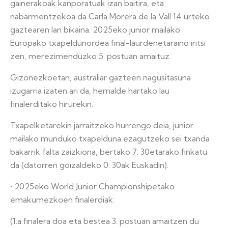
gainerakoak kanporatuak izan baitira, eta
nabarmentzekoa da Carla Morera de la Vall 14 urteko
gaztearen lan bikaina. 2025eko junior mailako
Europako txapeldunordea final-laurdenetaraino iritsi
zen, merezimenduzko 5. postuan amaituz.
Gizonezkoetan, australiar gazteen nagusitasuna
izugarria izaten ari da, herrialde hartako lau
finalerditako hirurekin.
Txapelketarekin jarraitzeko hurrengo deia, junior
mailako munduko txapelduna ezagutzeko sei txanda
bakarrik falta zaizkiona, bertako 7: 30etarako finkatu
da (datorren goizaldeko 0: 30ak Euskadin).
• 2025eko World Junior Championshipetako
emakumezkoen finalerdiak:
(1.a finalera doa eta bestea 3. postuan amaitzen du