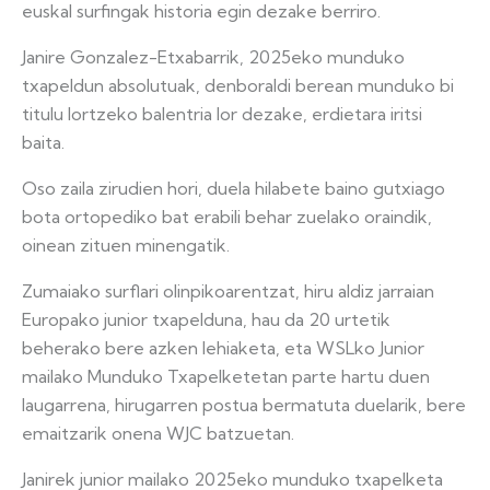
euskal surfingak historia egin dezake berriro.
Janire Gonzalez-Etxabarrik, 2025eko munduko
txapeldun absolutuak, denboraldi berean munduko bi
titulu lortzeko balentria lor dezake, erdietara iritsi
baita.
Oso zaila zirudien hori, duela hilabete baino gutxiago
bota ortopediko bat erabili behar zuelako oraindik,
oinean zituen minengatik.
Zumaiako surflari olinpikoarentzat, hiru aldiz jarraian
Europako junior txapelduna, hau da 20 urtetik
beherako bere azken lehiaketa, eta WSLko Junior
mailako Munduko Txapelketetan parte hartu duen
laugarrena, hirugarren postua bermatuta duelarik, bere
emaitzarik onena WJC batzuetan.
Janirek junior mailako 2025eko munduko txapelketa