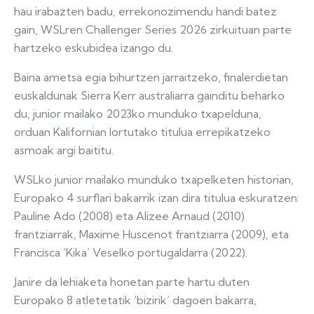
hau irabazten badu, errekonozimendu handi batez
gain, WSLren Challenger Series 2026 zirkuituan parte
hartzeko eskubidea izango du.
Baina ametsa egia bihurtzen jarraitzeko, finalerdietan
euskaldunak Sierra Kerr australiarra gainditu beharko
du, junior mailako 2023ko munduko txapelduna,
orduan Kalifornian lortutako titulua errepikatzeko
asmoak argi baititu.
WSLko junior mailako munduko txapelketen historian,
Europako 4 surflari bakarrik izan dira titulua eskuratzen:
Pauline Ado (2008) eta Alizee Arnaud (2010)
frantziarrak, Maxime Huscenot frantziarra (2009), eta
Francisca ‘Kika’ Veselko portugaldarra (2022).
Janire da lehiaketa honetan parte hartu duten
Europako 8 atletetatik ‘bizirik’ dagoen bakarra,