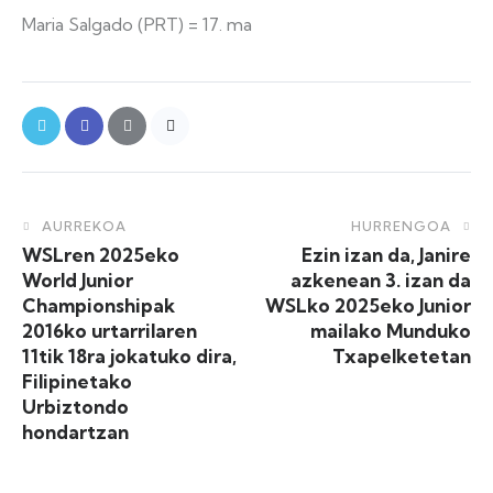
Maria Salgado (PRT) = 17. ma
AURREKOA
HURRENGOA
WSLren 2025eko
Ezin izan da, Janire
World Junior
azkenean 3. izan da
Championshipak
WSLko 2025eko Junior
2016ko urtarrilaren
mailako Munduko
11tik 18ra jokatuko dira,
Txapelketetan
Filipinetako
Urbiztondo
hondartzan