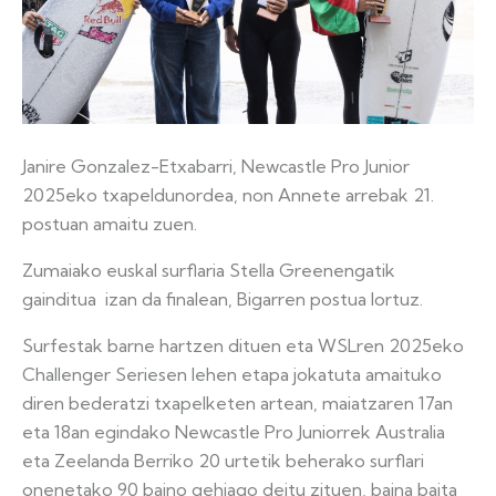
Janire Gonzalez-Etxabarri, Newcastle Pro Junior
2025eko txapeldunordea, non Annete arrebak 21.
postuan amaitu zuen.
Zumaiako euskal surflaria Stella Greenengatik
gainditua izan da finalean, Bigarren postua lortuz.
Surfestak barne hartzen dituen eta WSLren 2025eko
Challenger Seriesen lehen etapa jokatuta amaituko
diren bederatzi txapelketen artean, maiatzaren 17an
eta 18an egindako Newcastle Pro Juniorrek Australia
eta Zeelanda Berriko 20 urtetik beherako surflari
onenetako 90 baino gehiago deitu zituen, baina baita