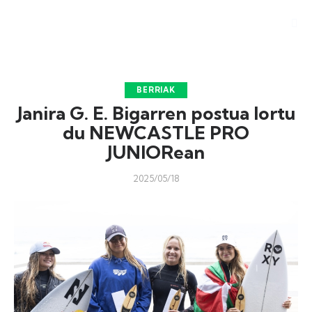
BERRIAK
Janira G. E. Bigarren postua lortu
du NEWCASTLE PRO
JUNIORean
2025/05/18