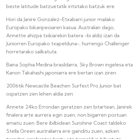
beste latitude batzuetatik iritsitako batzuk ere.
Hori da Janire Gonzalez-Etxabarri junior mailako
Europako bikanpeoiaren kasua. Australian dago,
Annette ahizpa txikiarekin batera -bi aldiz izan da
Juniorren Europako txapelduna-, hurrengo Challenger
horretarako sailkatuta.
Baina Sophia Medina brasildarra, Sky Brown ingelesa eta
Kanon Takahashi japoniarra ere bertan izan ziren.
2006tik Newcastle Beachen Surfest Pro Junior bat
ospatzen zen lehen aldia zen.
Annete 24ko Errondan geratzen zen bitartean, Janirek
finalera arte aurrera egin zuen, non bigarren postuan
amaitu zuen. Bere ibilbidean Sunshine Coast taldeko
Stella Green australiarra ere gainditu zuen, azken