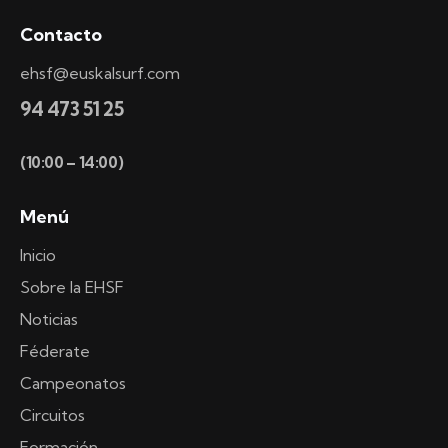
Contacto
ehsf@euskalsurf.com
94 473 51 25
(10:00 – 14:00)
Menú
Inicio
Sobre la EHSF
Noticias
Féderate
Campeonatos
Circuitos
Formación