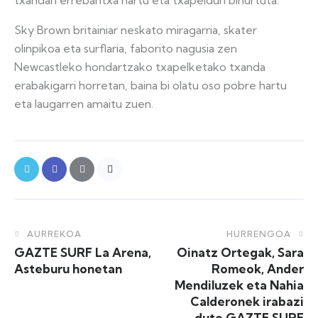
txandan errebantxa hartu eta txapeldun bihurtuta.
Sky Brown britainiar neskato miragarria, skater
olinpikoa eta surflaria, faborito nagusia zen
Newcastleko hondartzako txapelketako txanda
erabakigarri horretan, baina bi olatu oso pobre hartu
eta laugarren amaitu zuen.
AURREKOA
HURRENGOA
GAZTE SURF La Arena,
Oinatz Ortegak, Sara
Asteburu honetan
Romeok, Ander
Mendiluzek eta Nahia
Calderonek irabazi
dute GAZTE SURF